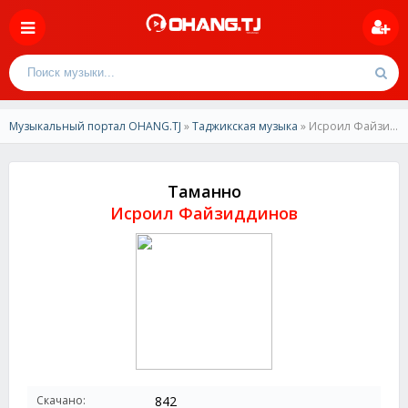
Музыкальный портал OHANG.TJ
»
Таджикская музыка
» Исроил Файзиддинов-Таманно
Таманно
Исроил Файзиддинов
Скачано:
842