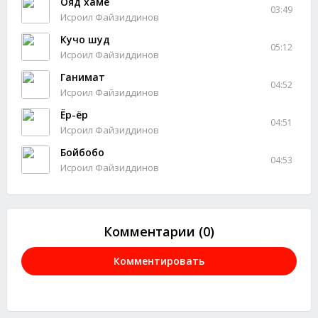
Ояд хаме
03:49
Исроил Файзиддинов
Кучо шуд
05:12
Исроил Файзиддинов
Ганимат
04:52
Исроил Файзиддинов
Ёр-ёр
04:51
Исроил Файзиддинов
Бойбобо
04:53
Исроил Файзиддинов
Комментарии (0)
Комментировать