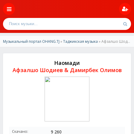
Музыкальный портал OHANG.TJ
»
Таджикская музыка
» Афзалшо Шодиев & Дамирбек Олимов-Наомади
Наомади
Афзалшо Шодиев & Дамирбек Олимов
Скачано:
9 260