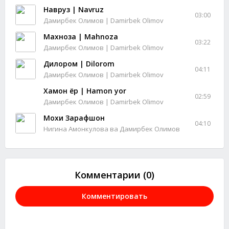
Навруз | Navruz
03:00
Дамирбек Олимов | Damirbek Olimov
Махноза | Mahnoza
03:22
Дамирбек Олимов | Damirbek Olimov
Дилором | Dilorom
04:11
Дамирбек Олимов | Damirbek Olimov
Хамон ёр | Hamon yor
02:59
Дамирбек Олимов | Damirbek Olimov
Мохи Зарафшон
04:10
Нигина Амонкулова ва Дамирбек Олимов
Комментарии (0)
Комментировать