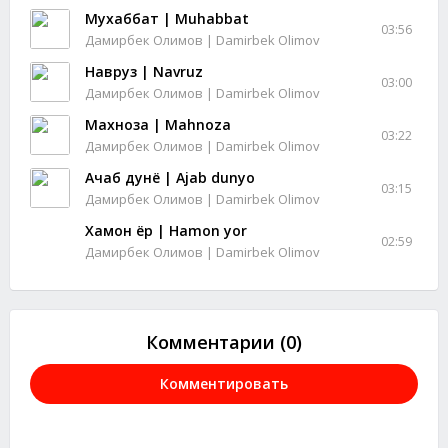
Мухаббат | Muhabbat
03:56
Дамирбек Олимов | Damirbek Olimov
Навруз | Navruz
03:00
Дамирбек Олимов | Damirbek Olimov
Махноза | Mahnoza
03:22
Дамирбек Олимов | Damirbek Olimov
Ачаб дунё | Ajab dunyo
03:15
Дамирбек Олимов | Damirbek Olimov
Хамон ёр | Hamon yor
02:59
Дамирбек Олимов | Damirbek Olimov
Комментарии (0)
Комментировать