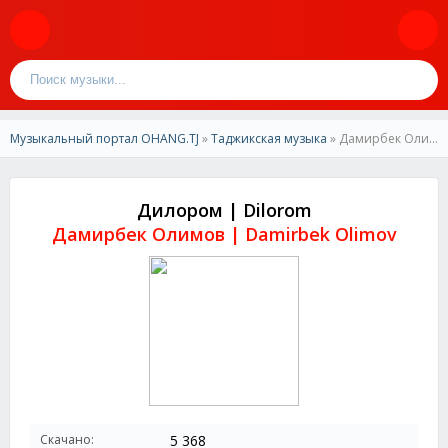
Музыкальный портал OHANG.TJ
»
Таджикская музыка
» Дамирбек Олимов-Дилором | Damirbek Olimov-Dilorom
Дилором | Dilorom
Дамирбек Олимов | Damirbek Olimov
Скачано:
5 368