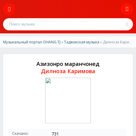
Музыкальный портал OHANG.TJ
»
Таджикская музыка
» Дилноза Каримова-Азизонро маранчонед
Азизонро маранчонед
Дилноза Каримова
Скачано:
731