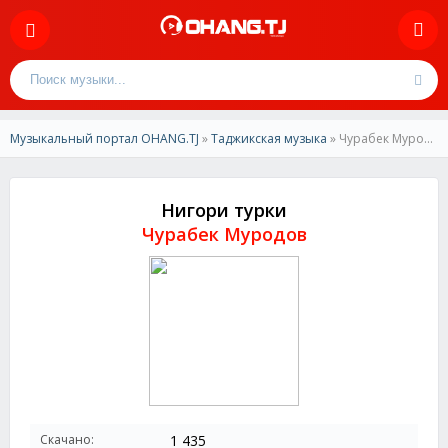
Музыкальный портал OHANG.TJ
»
Таджикская музыка
» Чурабек Муродов-Нигори турки
Нигори турки
Чурабек Муродов
Скачано:
1 435