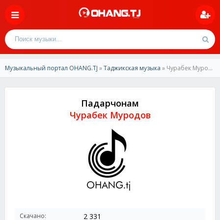
Музыкальный портал OHANG.TJ
»
Таджикская музыка
» Чурабек Муродов-Падарчонам
Падарчонам
Чурабек Муродов
Скачано:
2 331