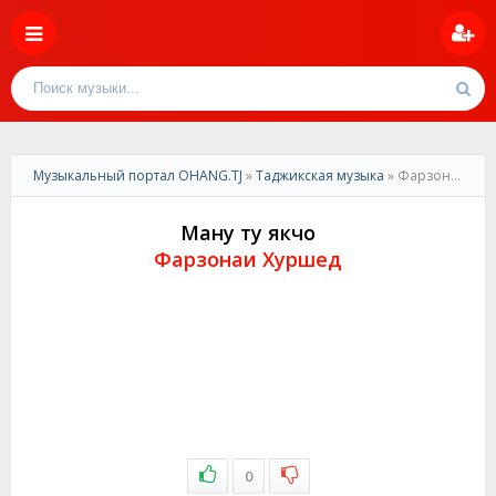
Музыкальный портал OHANG.TJ
»
Таджикская музыка
» Фарзонаи Хуршед-Ману ту якчо
Ману ту якчо
Фарзонаи Хуршед
0