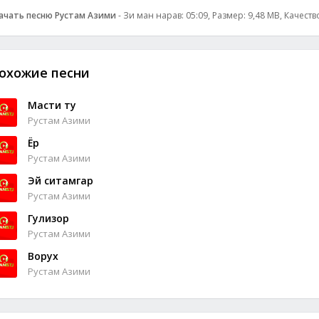
ачать песню Рустам Азими
- Зи ман нарав: 05:09, Размер: 9,48 MB, Качеств
охожие песни
Масти ту
Рустам Азими
Ёр
Рустам Азими
Эй ситамгар
Рустам Азими
Гулизор
Рустам Азими
Ворух
Рустам Азими