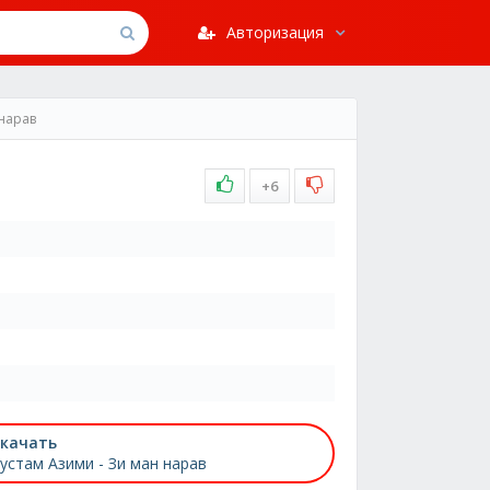
Авторизация
нарав
+6
качать
устам Азими - Зи ман нарав