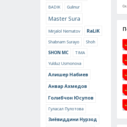
Ск
BADIK
Gulinur
Master Sura
П
RaLiK
Mirjalol Nematov
Shabnam Surayo
Shoh
SHON MC
TIMA
Yulduz Usmonova
Алишер Набиев
Анвар Ахмедов
Голибчон Юсупов
Гуласал Пулотова
Зиёвиддини Нурзод