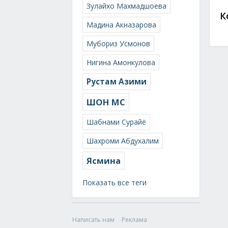
Зулайхо Махмадшоева
К
Мадина Акназарова
Мубориз Усмонов
Нигина Амонкулова
Рустам Азими
ШОН МС
Шабнами Сурайё
Шахроми Абдухалим
Ясмина
Показать все теги
Написать нам
Реклама