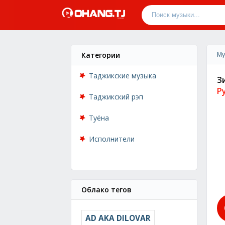
Категории
Му
Таджикские музыка
З
Р
Таджикский рэп
Туёна
Исполнители
Облако тегов
AD AKA DILOVAR