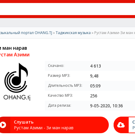
зыкальный портал OHANG.TJ
»
Таджикская музыка
» Рустам Азими-Зи ман 
и ман нарав
устам Азими
Скачано:
4 613
Размер MP3:
9,48
Длительность MP3:
05:09
Качество MP3:
256
Дата релиза:
9-05-2020, 10:36
Слушать
С
Рустам Азими - Зи ман нарав
Р