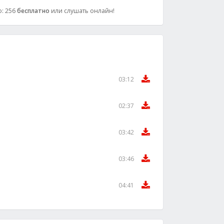
о: 256
бесплатно
или слушать онлайн!
03:12
02:37
03:42
03:46
04:41