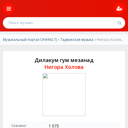
Музыкальный портал OHANG.TJ
»
Таджикская музыка
» Нигора Холова-Дилакум гум мезанад
Дилакум гум мезанад
Нигора Холова
Скачано:
1 073