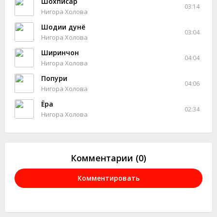
Шохписар
03:14
Нигора Холова
Шодии дунё
03:04
Нигора Холова
Ширинчон
04:04
Нигора Холова
Попури
04:06
Нигора Холова
Ёра
02:34
Нигора Холова
Комментарии (0)
Комментировать