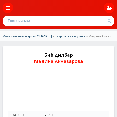
Музыкальный портал OHANG.TJ
»
Таджикская музыка
» Мадина Акназарова-Биё дилбар
Биё дилбар
Мадина Акназарова
Скачано:
2 791