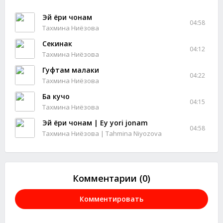
Эй ёри чонам
04:58
Тахмина Ниёзова
Секинак
04:12
Тахмина Ниёзова
Гуфтам малаки
04:22
Тахмина Ниёзова
Ба кучо
04:15
Тахмина Ниёзова
Эй ёри чонам | Ey yori jonam
04:58
Тахмина Ниёзова | Tahmina Niyozova
Комментарии (0)
Комментировать