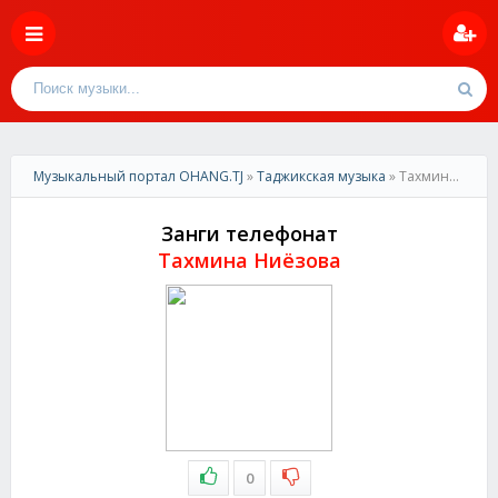
Музыкальный портал OHANG.TJ
»
Таджикская музыка
» Тахмина Ниёзова-Занги телефонат
Занги телефонат
Тахмина Ниёзова
0