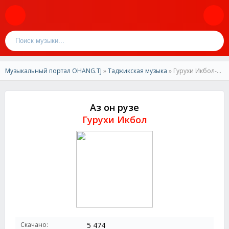
Музыкальный портал OHANG.TJ
»
Таджикская музыка
» Гурухи Икбол-Аз он рузе
Аз он рузе
Гурухи Икбол
Скачано:
5 474