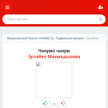
Музыкальный портал OHANG.TJ
»
Таджикская музыка
» Зулайхо Махмадшоева-Чонумо чонум
Чонумо чонум
Зулайхо Махмадшоева
0