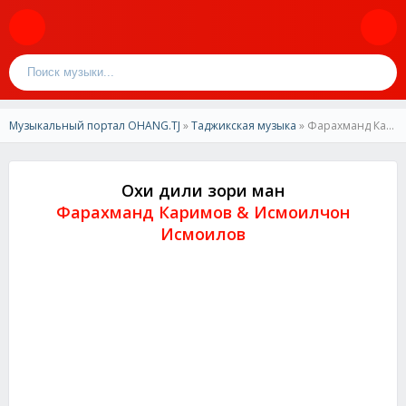
Музыкальный портал OHANG.TJ
»
Таджикская музыка
» Фарахманд Каримов & Исмоилчон Исмоилов - Ох дили зори ман
Охи дили зори ман
Фарахманд Каримов & Исмоилчон
Исмоилов