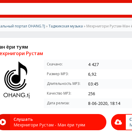
альный портал OHANG.TJ
»
Таджикская музыка
» Мехрнигори Рустам-Ман 
ан ёри туям
ехрнигори Рустам
Скачано:
4 427
Размер MP3:
6,92
Длительность MP3:
03:45
Качество MP3:
256
Дата релиза:
8-06-2020, 18:14
Слушать
С
Мехрнигори Рустам - Ман ёри туям
М