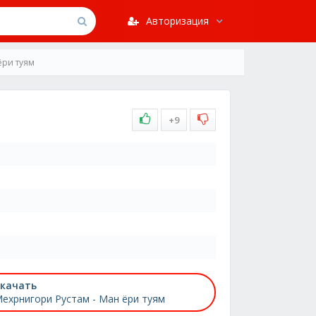
Авторизация
ёри туям
+9
качать
ехрнигори Рустам - Ман ёри туям