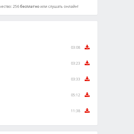
ачество: 256
бесплатно
или слушать онлайн!
03:08
03:23
03:33
05:12
11:38