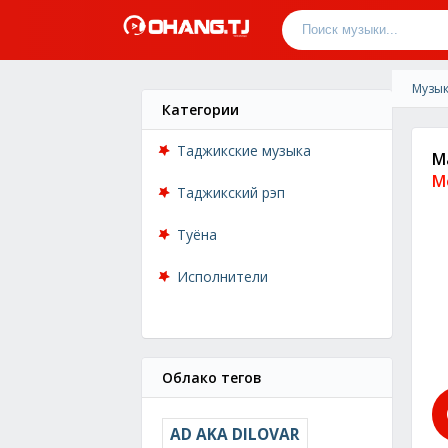
Музык
Категории
Таджикские музыка
М
М
Таджикский рэп
Туёна
Исполнители
Облако тегов
AD AKA DILOVAR