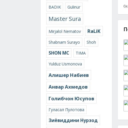
Ск
BADIK
Gulinur
Master Sura
П
RaLiK
Mirjalol Nematov
Shabnam Surayo
Shoh
SHON MC
TIMA
Yulduz Usmonova
Алишер Набиев
Анвар Ахмедов
Голибчон Юсупов
Гуласал Пулотова
Зиёвиддини Нурзод