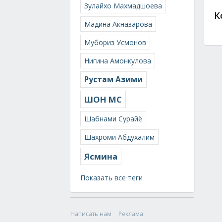
Зулайхо Махмадшоева
К
Мадина Акназарова
Мубориз Усмонов
Нигина Амонкулова
Рустам Азими
ШОН МС
Шабнами Сурайё
Шахроми Абдухалим
Ясмина
Показать все теги
Написать нам
Реклама