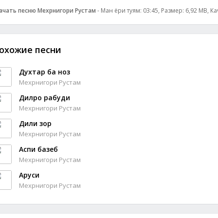
ачать песню Мехрнигори Рустам
- Ман ёри туям: 03:45, Размер: 6,92 MB, К
охожие песни
Духтар ба ноз
Мехрнигори Рустам
Дилро рабуди
Мехрнигори Рустам
Дили зор
Мехрнигори Рустам
Аспи базеб
Мехрнигори Рустам
Аруси
Мехрнигори Рустам