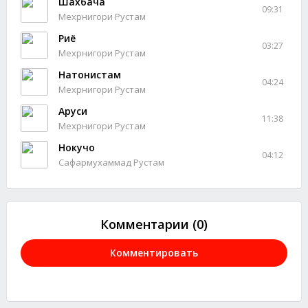
Шахбача
09:31
Мехрнигори Рустам
Риё
03:27
Мехрнигори Рустам
Натонистам
04:24
Мехрнигори Рустам
Аруси
11:38
Мехрнигори Рустам
Нокучо
04:12
Сафармухаммад Рустам
Комментарии (0)
Комментировать