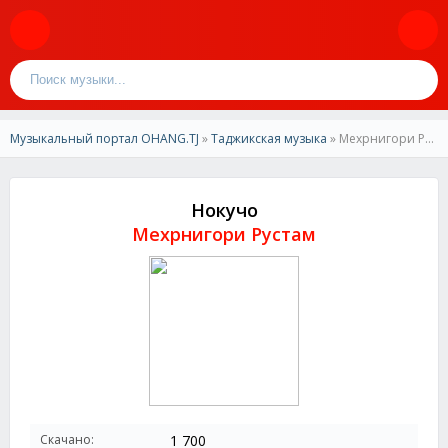
Музыкальный портал OHANG.TJ
»
Таджикская музыка
» Мехрнигори Рустам-Нокучо
Нокучо
Мехрнигори Рустам
Скачано:
1 700