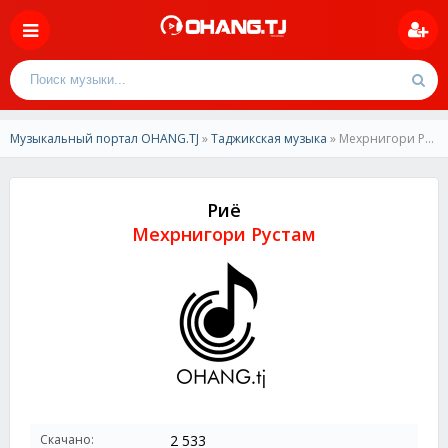
Музыкальный портал OHANG.TJ
»
Таджикская музыка
» Мехрнигори Рустам-Риё
Риё
Мехрнигори Рустам
Скачано:
2 533