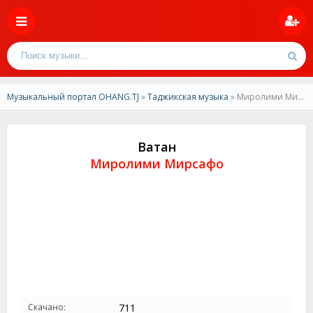
Музыкальный портал OHANG.TJ
»
Таджикская музыка
» Миролими Мирсафо-Ватан
Ватан
Миролими Мирсафо
Скачано:
711