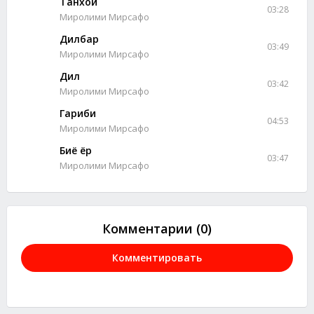
Танхои
03:28
Миролими Мирсафо
Дилбар
03:49
Миролими Мирсафо
Дил
03:42
Миролими Мирсафо
Гариби
04:53
Миролими Мирсафо
Биё ёр
03:47
Миролими Мирсафо
Комментарии (0)
Комментировать