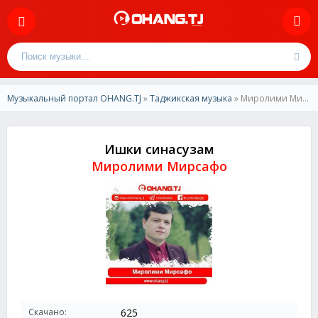
Музыкальный портал OHANG.TJ
»
Таджикская музыка
» Миролими Мирсафо-Ишки синасузам
Ишки синасузам
Миролими Мирсафо
Скачано:
625