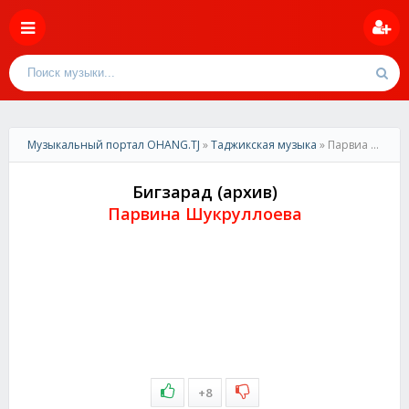
Музыкальный портал OHANG.TJ
»
Таджикская музыка
» Парвиа Шукруллоева - Бигзарад (архив)
Бигзарад (архив)
Парвина Шукруллоева
+8