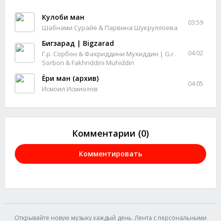
Кулоби ман
03:59
Шабнами Сурайё & Парвина Шукруллоева
Бигзарад | Bigzarad
04:02
Г.р. Сорбон & Фахриддини Мухиддин | G.r.
Sorbon & Fakhriddini Muhiddin
Ёри ман (архив)
04:05
Исмоил Исмиолов
Комментарии (0)
Комментировать
Открывайте новую музыку каждый день. Лента с персональными