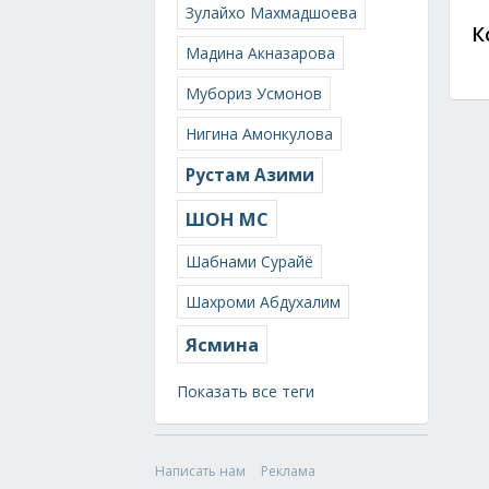
Зулайхо Махмадшоева
К
Мадина Акназарова
Мубориз Усмонов
Нигина Амонкулова
Рустам Азими
ШОН МС
Шабнами Сурайё
Шахроми Абдухалим
Ясмина
Показать все теги
Написать нам
Реклама