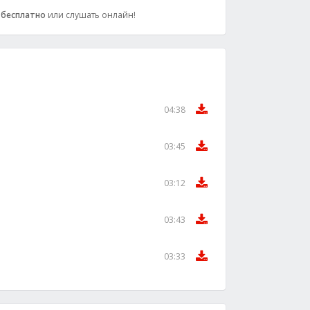
6
бесплатно
или слушать онлайн!
04:38
03:45
03:12
03:43
03:33