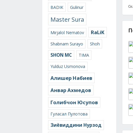
Ск
BADIK
Gulinur
Master Sura
П
RaLiK
Mirjalol Nematov
Shabnam Surayo
Shoh
SHON MC
TIMA
Yulduz Usmonova
Алишер Набиев
Анвар Ахмедов
Голибчон Юсупов
Гуласал Пулотова
Зиёвиддини Нурзод