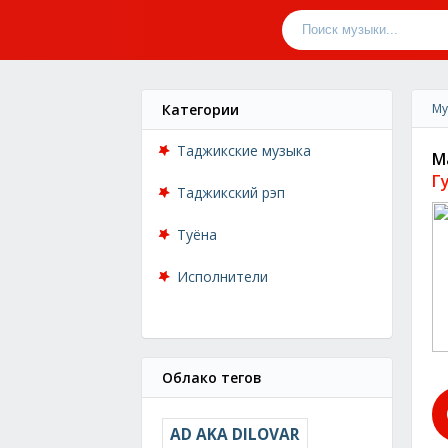
Категории
Му
Таджикские музыка
М
Г
Таджикский рэп
Туёна
Исполнители
Облако тегов
AD AKA DILOVAR