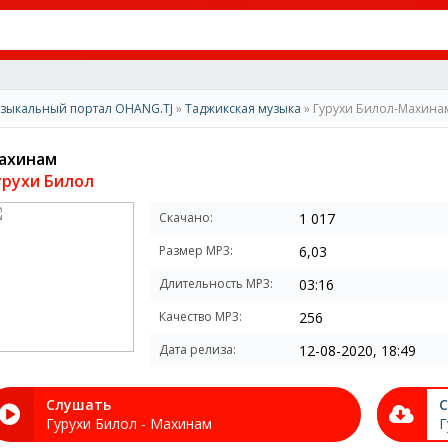
зыкальный портал OHANG.TJ
»
Таджикская музыка
» Гурухи Билол-Махина
ахинам
урухи Билол
Скачано:
1 017
Размер MP3:
6,03
Длительность MP3:
03:16
Качество MP3:
256
Дата релиза:
12-08-2020, 18:49
Слушать
С
Гурухи Билол - Махинам
Г