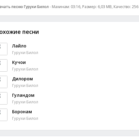
ачать песню Гурухи Билол
- Махинам: 03:16, Размер: 6,03 MB, Качество: 25
охожие песни
Лайло
Гурухи Билол
Кучои
Гурухи Билол
Дилором
Гурухи Билол
Гуландом
Гурухи Билол
Боронам
Гурухи Билол