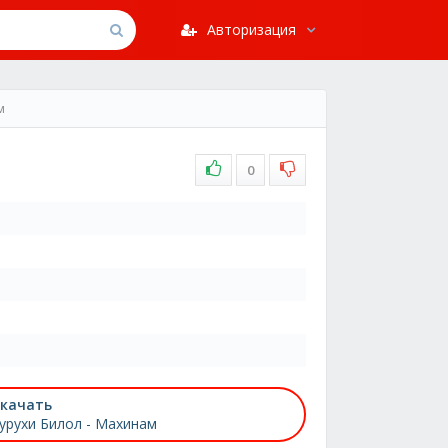
Авторизация
м
0
качать
урухи Билол - Махинам