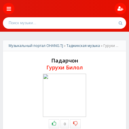
Музыкальный портал OHANG.TJ
»
Таджикская музыка
» Гурухи Билол-Падарчон
Падарчон
Гурухи Билол
0