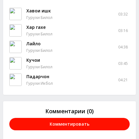
Хавои ишк
03:32
Гурухи Билол
Хар гахе
03:16
Гурухи Билол
Лайло
04:38
Гурухи Билол
Кучои
03:45
Гурухи Билол
Падарчон
04:21
Гурухи Икбол
Комментарии (0)
Комментировать