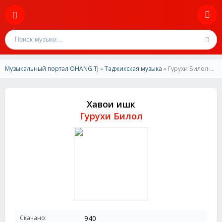
Музыкальный портал OHANG.TJ
»
Таджикская музыка
» Гурухи Билол-Хавои ишк
Хавои ишк
Гурухи Билол
Скачано:
940