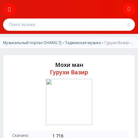
Музыкальный портал OHANG.TJ
»
Таджикская музыка
» Гурухи Вазир-Мохи ман
Мохи ман
Гурухи Вазир
Скачано:
1 716