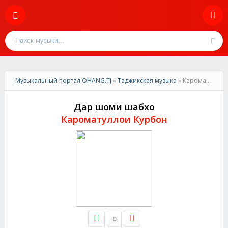
Музыкальный портал OHANG.TJ
»
Таджикская музыка
» Кароматуллои Курбон-Дар шоми шабхо
Дар шоми шабхо
Кароматуллои Курбон
0