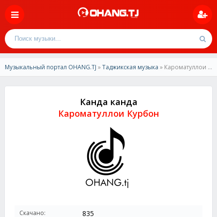
Музыкальный портал OHANG.TJ
»
Таджикская музыка
» Кароматуллои Курбон-Канда канда
Канда канда
Кароматуллои Курбон
Скачано:
835