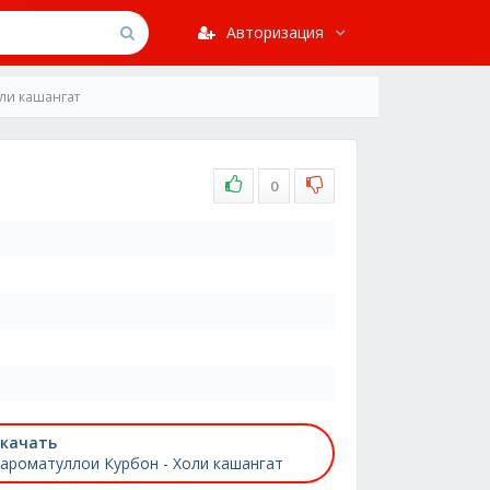
Авторизация
ли кашангат
0
качать
ароматуллои Курбон - Холи кашангат