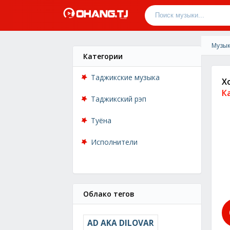
Музык
Категории
Таджикские музыка
Х
К
Таджикский рэп
Туёна
Исполнители
Облако тегов
AD AKA DILOVAR