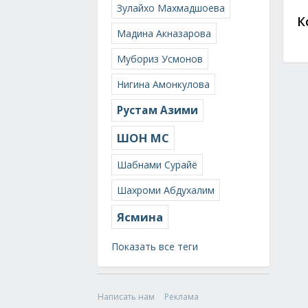
Зулайхо Махмадшоева
К
Мадина Акназарова
Мубориз Усмонов
Нигина Амонкулова
Рустам Азими
ШОН МС
Шабнами Сурайё
Шахроми Абдухалим
Ясмина
Показать все теги
Написать нам
Реклама