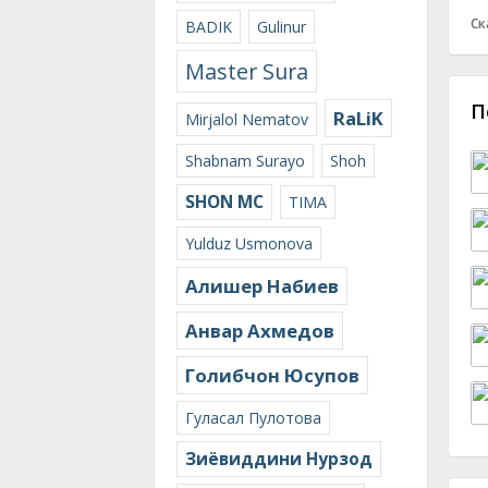
Ск
BADIK
Gulinur
Master Sura
П
RaLiK
Mirjalol Nematov
Shabnam Surayo
Shoh
SHON MC
TIMA
Yulduz Usmonova
Алишер Набиев
Анвар Ахмедов
Голибчон Юсупов
Гуласал Пулотова
Зиёвиддини Нурзод