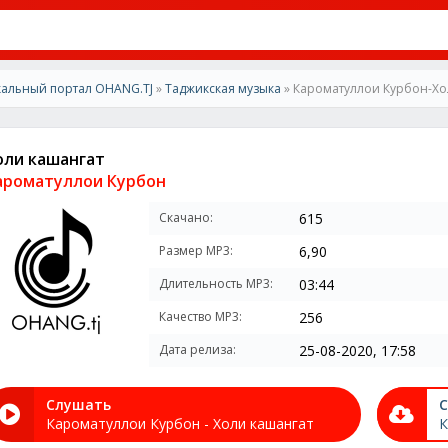
альный портал OHANG.TJ
»
Таджикская музыка
» Кароматуллои Курбон-Хо
оли кашангат
ароматуллои Курбон
Скачано:
615
Размер MP3:
6,90
Длительность MP3:
03:44
Качество MP3:
256
Дата релиза:
25-08-2020, 17:58
Слушать
С
Кароматуллои Курбон - Холи кашангат
К