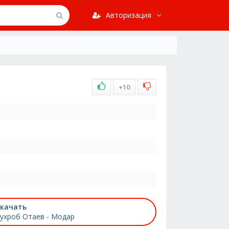
Авторизация
+10
качать
ухроб Отаев - Модар