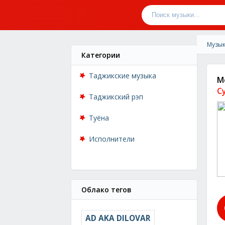
Музык
Категории
Таджикские музыка
М
С
Таджикский рэп
Туёна
Исполнители
Облако тегов
AD AKA DILOVAR