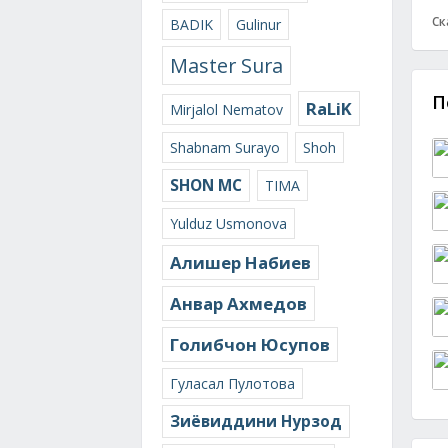
Ск
BADIK
Gulinur
Master Sura
П
RaLiK
Mirjalol Nematov
Shabnam Surayo
Shoh
SHON MC
TIMA
Yulduz Usmonova
Алишер Набиев
Анвар Ахмедов
Голибчон Юсупов
Гуласал Пулотова
Зиёвиддини Нурзод