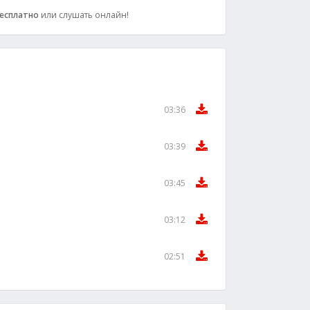
есплатно
или слушать онлайн!
03:36
03:39
03:45
03:12
02:51