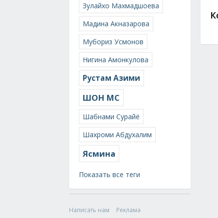
Зулайхо Махмадшоева
К
Мадина Акназарова
Мубориз Усмонов
Нигина Амонкулова
Рустам Азими
ШОН МС
Шабнами Сурайё
Шахроми Абдухалим
Ясмина
Показать все теги
Написать нам
Реклама