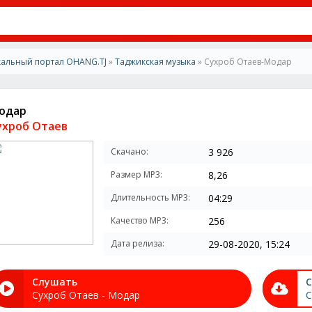
альный портал OHANG.TJ
»
Таджикская музыка
» Сухроб Отаев-Модар
одар
ухроб Отаев
Скачано:
3 926
Размер MP3:
8,26
Длительность MP3:
04:29
Качество MP3:
256
Дата релиза:
29-08-2020, 15:24
Слушать
С
Сухроб Отаев - Модар
С