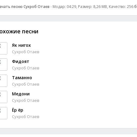
ачать песню Сухроб Отаев
- Модар: 04:29, Размер: 8,26 MB, Качество: 256
б
охожие песни
Як нигох
Сухроб Отаев
Фидоят
Сухроб Отаев
Таманно
Сухроб Отаев
Медони
Сухроб Отаев
Ёр ёр
Сухроб Отаев