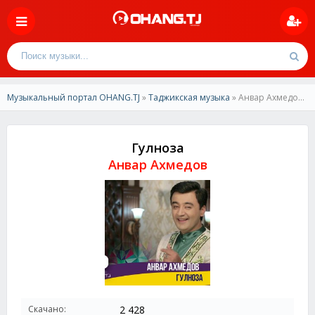
Музыкальный портал OHANG.TJ
»
Таджикская музыка
» Анвар Ахмедов-Гулноза
Гулноза
Анвар Ахмедов
Скачано:
2 428