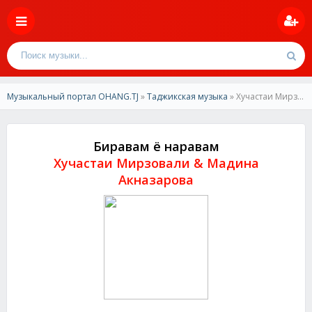
Музыкальный портал OHANG.TJ
»
Таджикская музыка
» Хучастаи Мирзовали & Мадина Акназарова-Биравам ё наравам
Биравам ё наравам
Хучастаи Мирзовали & Мадина
Акназарова