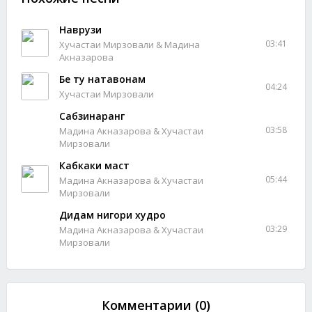
Наврузи
03:41
Хучастаи Мирзовали & Мадина
Акназарова
Бе ту натавонам
04:24
Хучастаи Мирзовали
Сабзинаранг
03:58
Мадина Акназарова & Хучастаи
Мирзовали
Кабкаки маст
05:44
Мадина Акназарова & Хучастаи
Мирзовали
Дидам нигори худро
03:29
Мадина Акназарова & Хучастаи
Мирзовали
Комментарии (0)