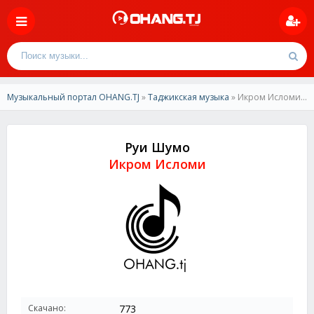
Музыкальный портал OHANG.TJ
»
Таджикская музыка
» Икром Исломи-Руи Шумо
Руи Шумо
Икром Исломи
Скачано:
773