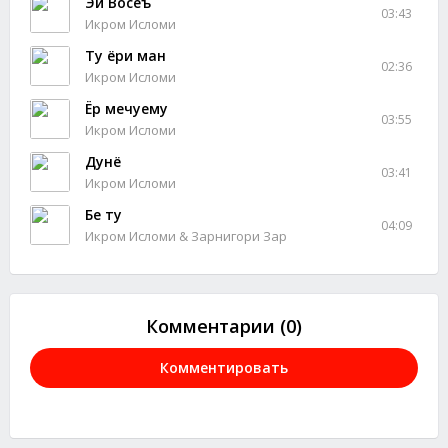
Эй Восеъ
03:43
Икром Исломи
Ту ёри ман
02:36
Икром Исломи
Ёр мечуему
03:55
Икром Исломи
Дунё
03:41
Икром Исломи
Бе ту
04:09
Икром Исломи & Зарнигори Зар
Комментарии (0)
Комментировать