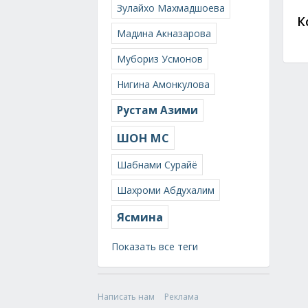
Зулайхо Махмадшоева
К
Мадина Акназарова
Мубориз Усмонов
Нигина Амонкулова
Рустам Азими
ШОН МС
Шабнами Сурайё
Шахроми Абдухалим
Ясмина
Показать все теги
Написать нам
Реклама