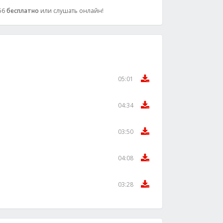
256
бесплатно
или слушать онлайн!
05:01
04:34
03:50
04:08
03:28