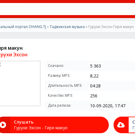
альный портал OHANG.TJ
»
Таджикская музыка
» Гурухи Эхсон-Гиря макун
иря макун
урухи Эхсон
Скачано:
5 363
Размер MP3:
8,22
Длительность MP3:
04:28
Качество MP3:
256
Дата релиза:
10-09-2020, 17:47
Слушать
С
Гурухи Эхсон - Гиря макун
Г