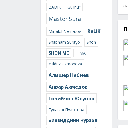
Ск
BADIK
Gulinur
Master Sura
П
RaLiK
Mirjalol Nematov
Shabnam Surayo
Shoh
SHON MC
TIMA
Yulduz Usmonova
Алишер Набиев
Анвар Ахмедов
Голибчон Юсупов
Гуласал Пулотова
Зиёвиддини Нурзод