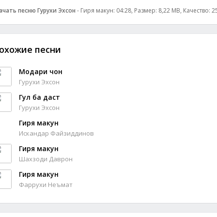
ачать песню Гурухи Эхсон
- Гиря макун: 04:28, Размер: 8,22 MB, Качество: 
охожие песни
Модари чон
Гурухи Эхсон
Гул ба даст
Гурухи Эхсон
Гиря макун
Искандар Файзиддинов
Гиря макун
Шахзоди Даврон
Гиря макун
Фаррухи Неъмат