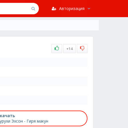
Авторизация
+14
качать
урухи Эхсон - Гиря макун