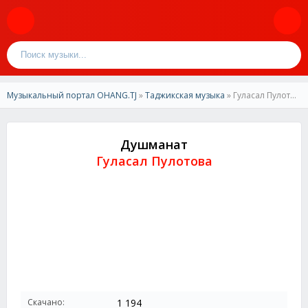
Музыкальный портал OHANG.TJ
»
Таджикская музыка
» Гуласал Пулотова-Душманат
Душманат
Гуласал Пулотова
Скачано:
1 194