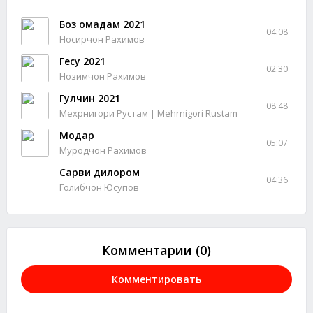
Боз омадам 2021
04:08
Носирчон Рахимов
Гесу 2021
02:30
Нозимчон Рахимов
Гулчин 2021
08:48
Мехрнигори Рустам | Mehrnigori Rustam
Модар
05:07
Муродчон Рахимов
Сарви дилором
04:36
Голибчон Юсупов
Комментарии (0)
Комментировать