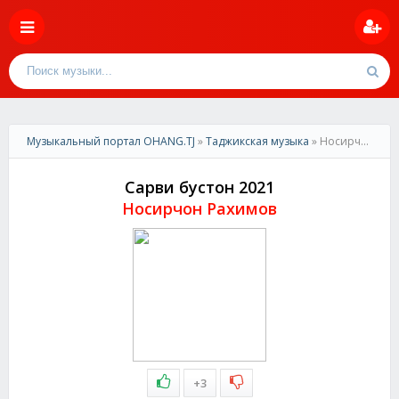
Музыкальный портал OHANG.TJ
»
Таджикская музыка
» Носирчон Рахимов-Сарви бустон 2021
Сарви бустон 2021
Носирчон Рахимов
+3