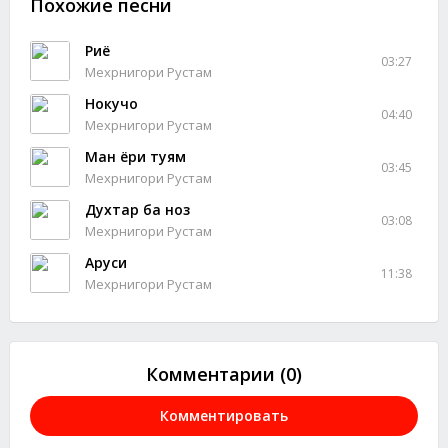
Похожие песни
Риё
03:27
Мехрнигори Рустам
Нокучо
04:40
Мехрнигори Рустам
Ман ёри туям
03:45
Мехрнигори Рустам
Духтар ба ноз
03:08
Мехрнигори Рустам
Аруси
11:38
Мехрнигори Рустам
Комментарии (0)
Комментировать