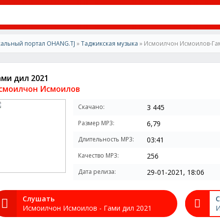
альный портал OHANG.TJ
»
Таджикская музыка
» Исмоилчон Исмоилов-Гам
ами дил 2021
смоилчон Исмоилов
Скачано:
3 445
Размер MP3:
6,79
Длительность MP3:
03:41
Качество MP3:
256
Дата релиза:
29-01-2021, 18:06
Слушать
С
Исмоилчон Исмоилов - Гами дил 2021
И