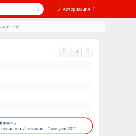
Авторизация
и дил 2021
+8
качать
смоилчон Исмоилов - Гами дил 2021