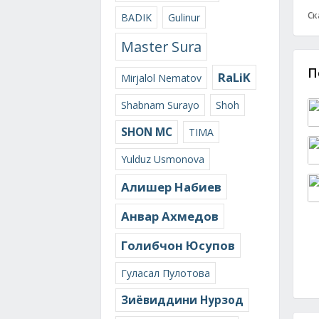
Ск
BADIK
Gulinur
Master Sura
П
RaLiK
Mirjalol Nematov
Shabnam Surayo
Shoh
SHON MC
TIMA
Yulduz Usmonova
Алишер Набиев
Анвар Ахмедов
Голибчон Юсупов
Гуласал Пулотова
Зиёвиддини Нурзод