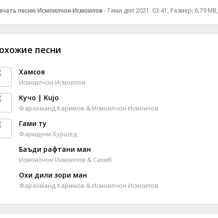
ачать песню Исмоилчон Исмоилов
- Гами дил 2021: 03:41, Размер: 6,79 MB
охожие песни
Хамсоя
Исмоилчон Исмоилов
Кучо | Kujo
Фарахманд Каримов & Исмоилчон Исмоилов
Гами ту
Фаридуни Хуршед
Баъди рафтани ман
Исмоилчон Исмоилов & Сахиб
Охи дили зори ман
Фарахманд Каримов & Исмоилчон Исмоилов