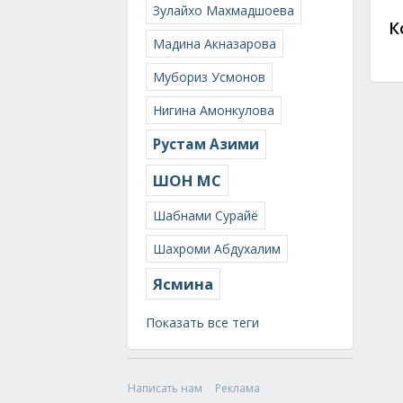
Зулайхо Махмадшоева
К
Мадина Акназарова
Мубориз Усмонов
Нигина Амонкулова
Рустам Азими
ШОН МС
Шабнами Сурайё
Шахроми Абдухалим
Ясмина
Показать все теги
Написать нам
Реклама