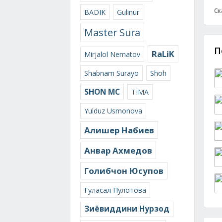
Ск
BADIK
Gulinur
Master Sura
П
RaLiK
Mirjalol Nematov
Shabnam Surayo
Shoh
SHON MC
TIMA
Yulduz Usmonova
Алишер Набиев
Анвар Ахмедов
Голибчон Юсупов
Гуласал Пулотова
Зиёвиддини Нурзод