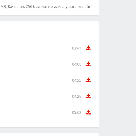
 MB, Качество: 256
бесплатно
или слушать онлайн!
03:41
04:08
04:55
04:29
05:02