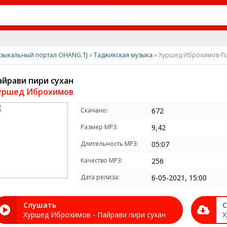
зыкальный портал OHANG.TJ
»
Таджикская музыка
» Хуршед Иброхимов-Па
айрави пири сухан
уршед Иброхимов
Скачано:
672
Размер MP3:
9,42
Длительность MP3:
05:07
Качество MP3:
256
Дата релиза:
6-05-2021, 15:00
Слушать
С
Хуршед Иброхимов - Пайрави пири сухан
Х