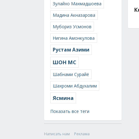
Зулайхо Махмадшоева
К
Мадина Акназарова
Мубориз Усмонов
Нигина Амонкулова
Рустам Азими
ШОН МС
Шабнами Сурайё
Шахроми Абдухалим
Ясмина
Показать все теги
Написать нам
Реклама