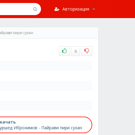
Авторизация
йрави пири сухан
0
качать
уршед Иброхимов - Пайрави пири сухан