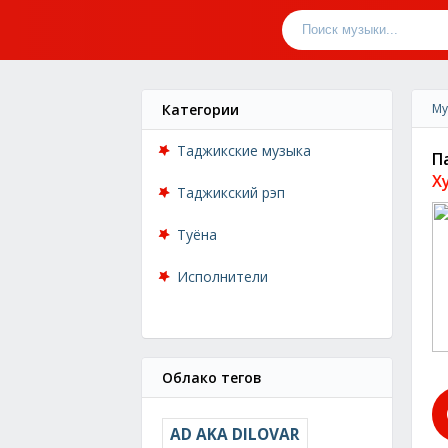
Категории
Му
Таджикские музыка
П
Х
Таджикский рэп
Туёна
Исполнители
Облако тегов
AD AKA DILOVAR