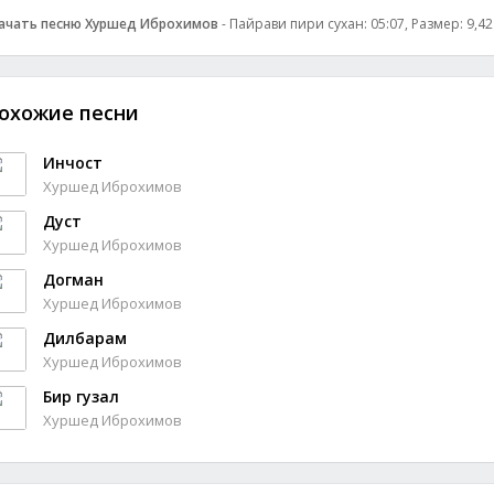
ачать песню Хуршед Иброхимов
- Пайрави пири сухан: 05:07, Размер: 9,42
охожие песни
Инчост
Хуршед Иброхимов
Дуст
Хуршед Иброхимов
Догман
Хуршед Иброхимов
Дилбарам
Хуршед Иброхимов
Бир гузал
Хуршед Иброхимов