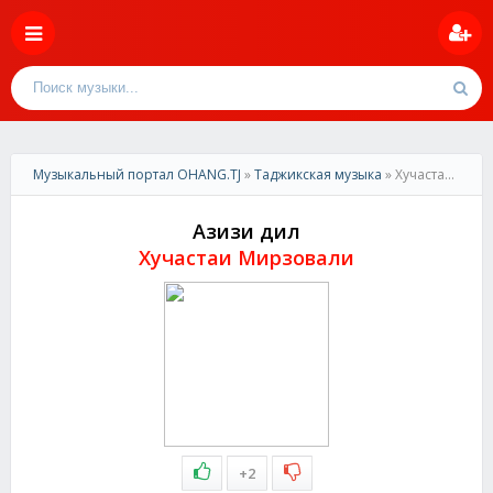
Музыкальный портал OHANG.TJ
»
Таджикская музыка
» Хучастаи Мирзовали-Азизи дил
Азизи дил
Хучастаи Мирзовали
+2