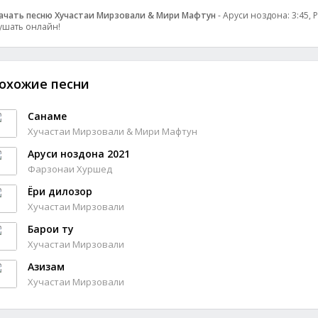
ачать песню Хучастаи Мирзовали & Мири Мафтун
- Аруси ноздона: 3:45, 
ушать онлайн!
охожие песни
Санаме
Хучастаи Мирзовали & Мири Мафтун
Аруси ноздона 2021
Фарзонаи Хуршед
Ёри дилозор
Хучастаи Мирзовали
Барои ту
Хучастаи Мирзовали
Азизам
Хучастаи Мирзовали