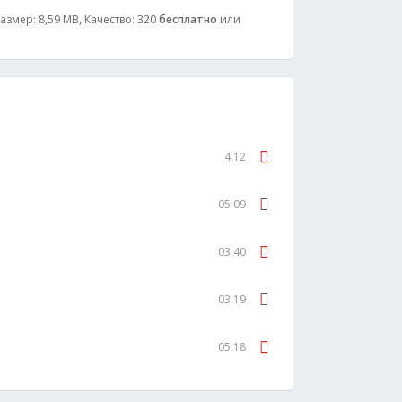
Размер: 8,59 MB, Качество: 320
бесплатно
или
4:12
05:09
03:40
03:19
05:18