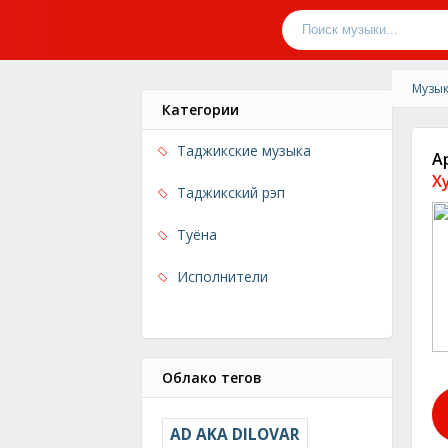
Музык
Категории
Таджикские музыка
А
Х
Таджикский рэп
Туёна
Исполнители
Облако тегов
AD AKA DILOVAR