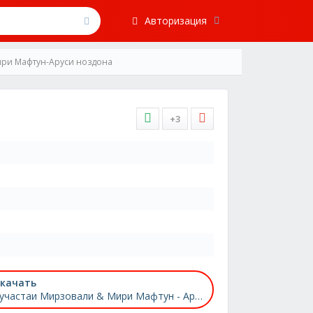
Авторизация
ири Мафтун-Аруси ноздона
+3
качать
Хучастаи Мирзовали & Мири Мафтун - Аруси ноздона