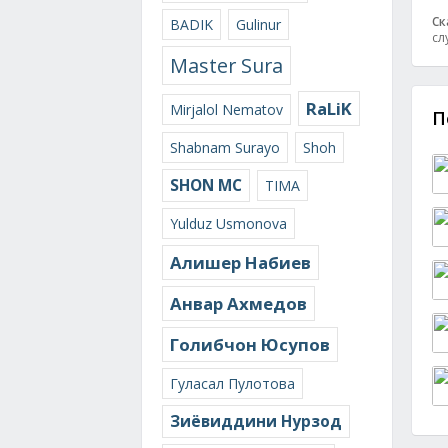
Ск
BADIK
Gulinur
сл
Master Sura
RaLiK
Mirjalol Nematov
П
Shabnam Surayo
Shoh
SHON MC
TIMA
Yulduz Usmonova
Алишер Набиев
Анвар Ахмедов
Голибчон Юсупов
Гуласал Пулотова
Зиёвиддини Нурзод