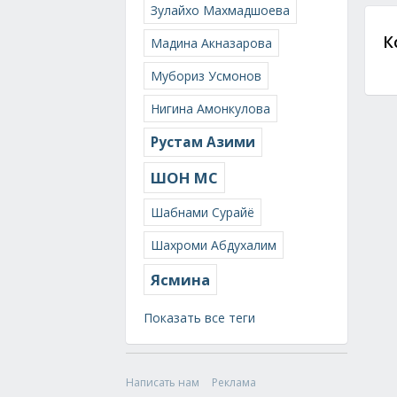
Зулайхо Махмадшоева
К
Мадина Акназарова
Мубориз Усмонов
Нигина Амонкулова
Рустам Азими
ШОН МС
Шабнами Сурайё
Шахроми Абдухалим
Ясмина
Показать все теги
Написать нам
Реклама