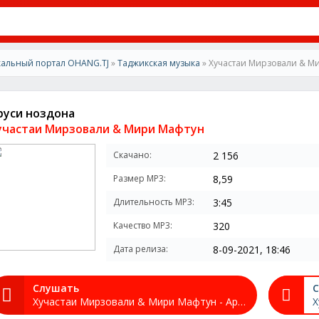
альный портал OHANG.TJ
»
Таджикская музыка
» Хучастаи Мирзовали & М
руси ноздона
участаи Мирзовали & Мири Мафтун
Скачано:
2 156
Размер MP3:
8,59
Длительность MP3:
3:45
Качество MP3:
320
Дата релиза:
8-09-2021, 18:46
Слушать
С
Хучастаи Мирзовали & Мири Мафтун - Аруси ноздона