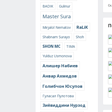
Ск
BADIK
Gulinur
Master Sura
П
RaLiK
Mirjalol Nematov
Shabnam Surayo
Shoh
SHON MC
TIMA
Yulduz Usmonova
Алишер Набиев
Анвар Ахмедов
Голибчон Юсупов
Гуласал Пулотова
Зиёвиддини Нурзод