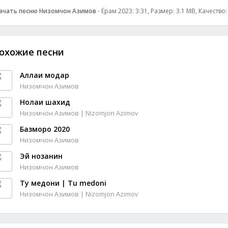
ачать песню Низомчон Азимов
- Ёрам 2023: 3:31, Размер: 3.1 MB, Качество
охожие песни
Аллаи модар
Низомчон Азимов
Нолаи шахид
Низомчон Азимов | Nizomjon Azimov
Базморо 2020
Низомчон Азимов
Эй нозанин
Низомчон Азимов
Ту медони | Tu medoni
Низомчон Азимов | Nizomjon Azimov