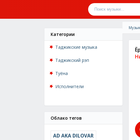
Музык
Категории
Таджикские музыка
Ё
Н
Таджикский рэп
Туёна
Исполнители
Облако тегов
AD AKA DILOVAR