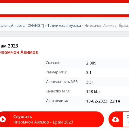
альный портал OHANG.TJ
»
Таджикская музыка
» Низомчон Азимов - Ёрам
рам 2023
изомчон Азимов
Скачано:
2 089
Размер MP3:
3.1
Длительность MP3:
3:31
Качество MP3:
128 kbs
Дата релиза:
13-02-2023, 22:14
Слушать
С
Низомчон Азимов - Ёрам 2023
Н