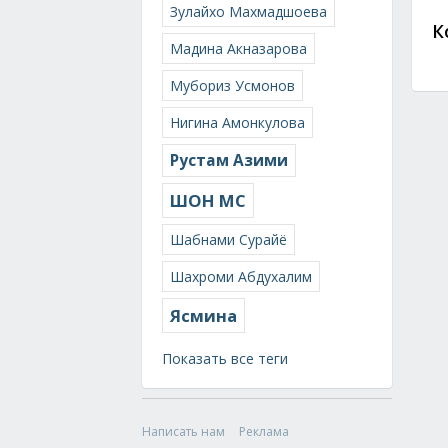
Зулайхо Махмадшоева
К
Мадина Акназарова
Мубориз Усмонов
Нигина Амонкулова
Рустам Азими
ШОН МС
Шабнами Сурайё
Шахроми Абдухалим
Ясмина
Показать все теги
Написать нам
Реклама