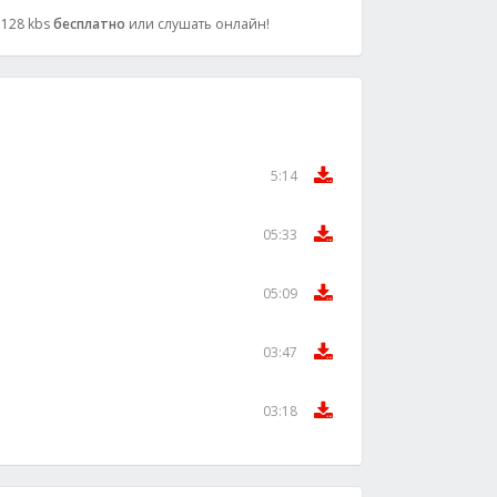
: 128 kbs
бесплатно
или слушать онлайн!
5:14
05:33
05:09
03:47
03:18