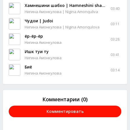
Хамнешини шабхо | Hamneshini shabho
03:40
Нигина Амонкулова | Nigina Amonquliva
Чудои | Judoi
03:11
Нигина Амонкулова | Nigina Amonqulova
ёр-ёр-ёр
03:28
Нигина Амонкулова
Ишк туи ту
03:41
Нигина Амонкулова
Биё
03:14
Нигина Амонкулова
Комментарии (0)
Комментировать