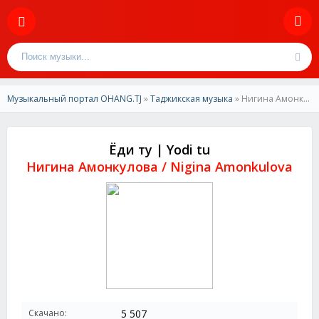
Музыкальный портал OHANG.TJ
»
Таджикская музыка
» Нигина Амонкулова-Ёди ту | Nigina Amonkulova-Yodi tu
Ёди ту | Yodi tu
Нигина Амонкулова / Nigina Amonkulova
Скачано:
5 507