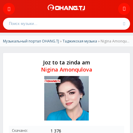
Музыкальный портал OHANG.TJ
»
Таджикская музыка
» Nigina Amonqulova - Joz to ta zinda am
Joz to ta zinda am
Nigina Amonqulova
Скачано:
1 376