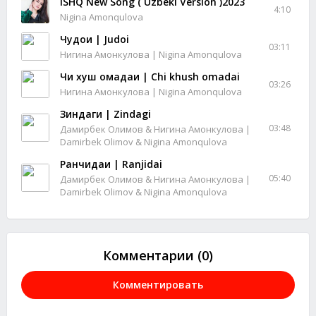
ISHQ New Song ( Uzbeki Version )2023
4:10
Nigina Amonqulova
Чудои | Judoi
03:11
Нигина Амонкулова | Nigina Amonqulova
Чи хуш омадаи | Chi khush omadai
03:26
Нигина Амонкулова | Nigina Amonqulova
Зиндаги | Zindagi
03:48
Дамирбек Олимов & Нигина Амонкулова |
Damirbek Olimov & Nigina Amonqulova
Ранчидаи | Ranjidai
05:40
Дамирбек Олимов & Нигина Амонкулова |
Damirbek Olimov & Nigina Amonqulova
Комментарии (0)
Комментировать