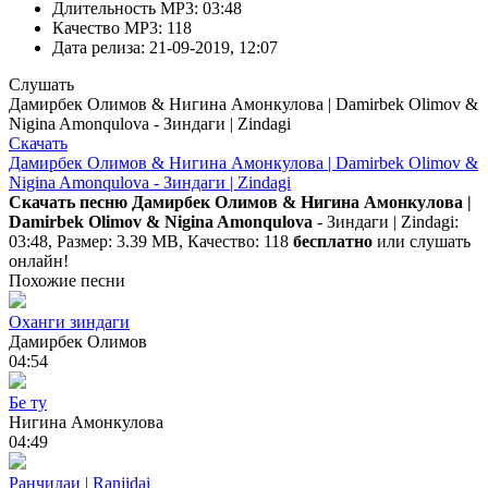
Длительность MP3:
03:48
Качество MP3:
118
Дата релиза:
21-09-2019, 12:07
Слушать
Дамирбек Олимов & Нигина Амонкулова | Damirbek Olimov &
Nigina Amonqulova - Зиндаги | Zindagi
Скачать
Дамирбек Олимов & Нигина Амонкулова | Damirbek Olimov &
Nigina Amonqulova - Зиндаги | Zindagi
Скачать песню Дамирбек Олимов & Нигина Амонкулова |
Damirbek Olimov & Nigina Amonqulova
- Зиндаги | Zindagi:
03:48, Размер: 3.39 MB, Качество: 118
бесплатно
или слушать
онлайн!
Похожие песни
Оханги зиндаги
Дамирбек Олимов
04:54
Бе ту
Нигина Амонкулова
04:49
Ранчидаи | Ranjidai