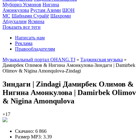
Мубориз Усмонов
Нигина
Амонкулова
Рустам Азими
ШОН
МС
Шабнами Сурайё
Шахроми
Абдухалим
Ясмина
Показать все теги
Написать нам
Реклама
Правообладателям
Музыкальный портал OHANG.TJ
»
Таджикская музыка
»
Дамирбек Олимов & Нигина Амонкулова-Зиндаги | Damirbek
Olimov & Nigina Amonqulova-Zindagi
Зиндаги | Zindagi
Дамирбек Олимов &
Нигина Амонкулова | Damirbek Olimov
& Nigina Amonqulova
+17
Скачано:
6 866
Размер MP3:
3.39