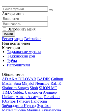
Авторизация
Запомнить меня
Войти
Регистрация
Всё забыл
Или войти через
Категории
Таджикские музыка
Таджикский рэп
Туёна
Исполнители
Облако тегов
AD AKA DILOVAR
BADIK
Gulinur
Master Sura
Mirjalol Nematov
RaLiK
Shabnam Surayo
Shoh
SHON MC
TIMA
Yulduz Usmonova
Алишер
Набиев
Анвар Ахмедов
Голибчон
Юсупов
Гуласал Пулотова
Зиёвиддини Нурзод
Зулайхо
Махмадшоева
Мадина Акназарова