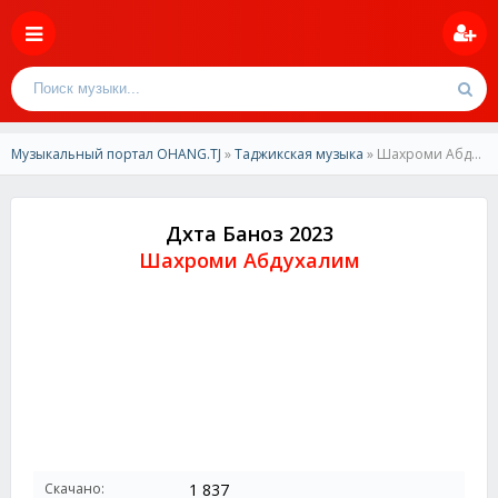
Музыкальный портал OHANG.TJ
»
Таджикская музыка
» Шахроми Абдухалим - Дхта Баноз 2023
Дхта Баноз 2023
Шахроми Абдухалим
Скачано:
1 837