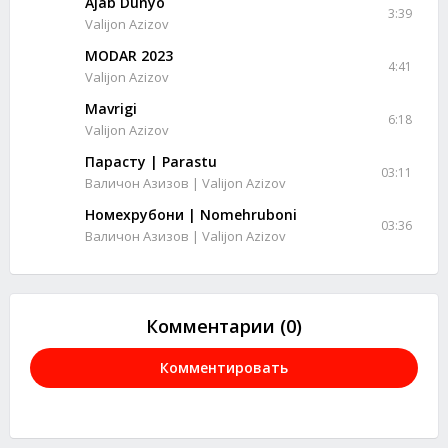
Ajab Dunyo
3:39
Valijon Azizov
MODAR 2023
4:41
Valijon Azizov
Mavrigi
6:18
Valijon Azizov
Парасту | Parastu
03:11
Валичон Азизов | Valijon Azizov
Номехрубони | Nomehruboni
03:36
Валичон Азизов | Valijon Azizov
Комментарии (0)
Комментировать