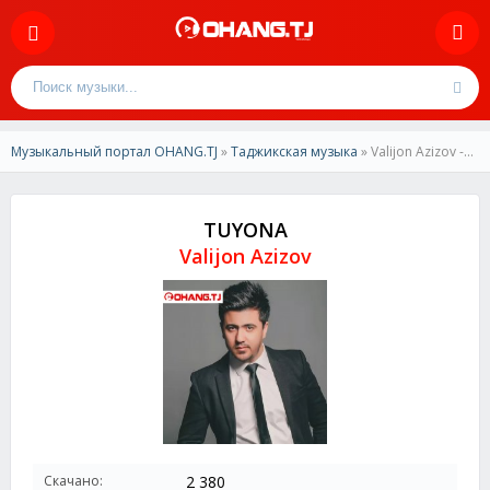
Музыкальный портал OHANG.TJ
»
Таджикская музыка
» Valijon Azizov -TUYONA
TUYONA
Valijon Azizov
Скачано:
2 380