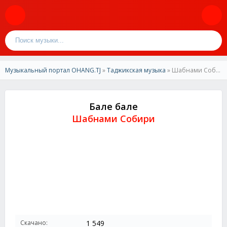
Музыкальный портал OHANG.TJ
»
Таджикская музыка
» Шабнами Собири - Бале бале
Бале бале
Шабнами Собири
Скачано:
1 549