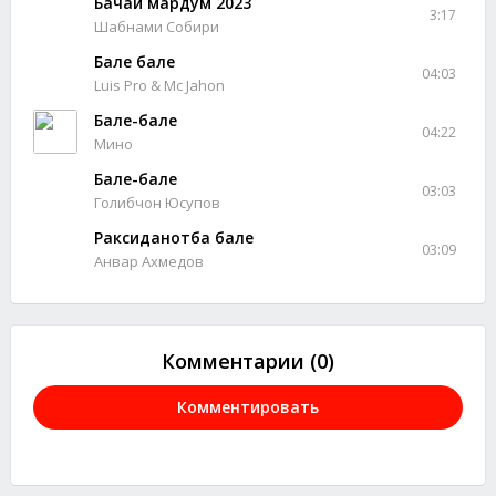
Бачаи мардум 2023
3:17
Шабнами Собири
Бале бале
04:03
Luis Pro & Mc Jahon
Бале-бале
04:22
Мино
Бале-бале
03:03
Голибчон Юсупов
Раксиданотба бале
03:09
Анвар Ахмедов
Комментарии (0)
Комментировать