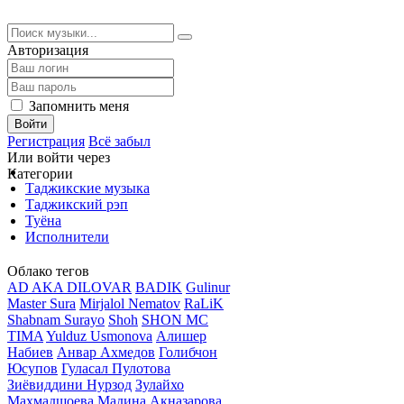
Авторизация
Запомнить меня
Войти
Регистрация
Всё забыл
Или войти через
Категории
Таджикские музыка
Таджикский рэп
Туёна
Исполнители
Облако тегов
AD AKA DILOVAR
BADIK
Gulinur
Master Sura
Mirjalol Nematov
RaLiK
Shabnam Surayo
Shoh
SHON MC
TIMA
Yulduz Usmonova
Алишер
Набиев
Анвар Ахмедов
Голибчон
Юсупов
Гуласал Пулотова
Зиёвиддини Нурзод
Зулайхо
Махмадшоева
Мадина Акназарова