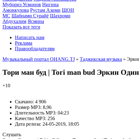
Мубориз Усмонов
Нигина
Амонкулова
Рустам Азими
ШОН
МС
Шабнами Сурайё
Шахроми
Абдухалим
Ясмина
Показать все теги
Написать нам
Реклама
Правообладателям
Музыкальный портал OHANG.TJ
»
Таджикская музыка
» Эркин
Тори ман буд | Tori man bud
Эркин Одина
+10
Скачано:
4 906
Размер MP3:
8,96
Длительность MP3:
04:23
Качество MP3:
256
Дата релиза:
24-05-2019, 18:05
Слушать