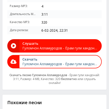
Размер MP3:
4
Длительность MP3:
3:11
Качество MP3:
320
Дата релиза:
6-02-2024, 22:31
Слушать
Гуломчон Алламуродов - Ёрам гули хандонай
Скачать
Гуломчон Алламуродов - Ёрам гули хандонай
Скачать песню Гуломчон Алламуродов
- Ёрам гули хандонай:
3:11, Размер: 4 MB, Качество: 320
бесплатно
или слушать
онлайн!
Похожие песни