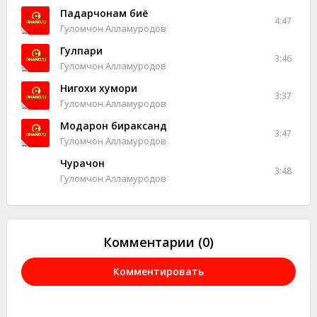
Падарчонам биё
4:47
Гуломчон Алламуродов
Гулпари
3:46
Гуломчон Алламуродов
Нигохи хумори
3:37
Гуломчон Алламуродов
Модарон бираксанд
3:47
Гуломчон Алламуродов
Чурачон
3:48
Гуломчон Алламуродов
Комментарии (0)
Комментировать