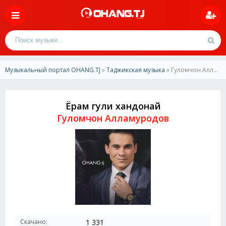
Музыкальный портал OHANG.TJ
»
Таджикская музыка
» Гуломчон Алламуродов - Ёрам гули хандонай 2024
Ёрам гули хандонай
Гуломчон Алламуродов
Скачано:
1 331