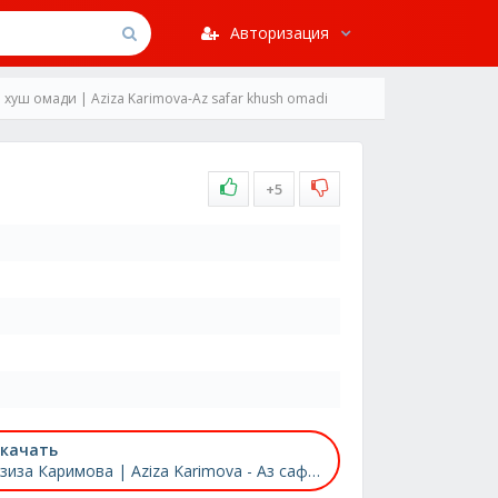
Авторизация
хуш омади | Aziza Karimova-Az safar khush omadi
+5
качать
Азиза Каримова | Aziza Karimova - Аз сафар хуш омади | Az safar khush omadi