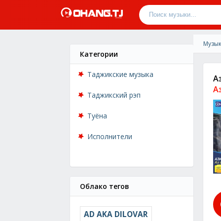
Музык
Категории
Таджикские музыка
А
А
Таджикский рэп
Туёна
Исполнители
Облако тегов
AD AKA DILOVAR