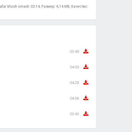
far khush omadi: 03:14, Размер: 6,14 MB, Качество:
03:49
04:00
04:28
04:06
03:43