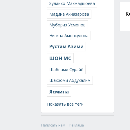
Зулайхо Махмадшоева
К
Мадина Акназарова
Мубориз Усмонов
Нигина Амонкулова
Рустам Азими
ШОН МС
Шабнами Сурайё
Шахроми Абдухалим
Ясмина
Показать все теги
Написать нам
Реклама