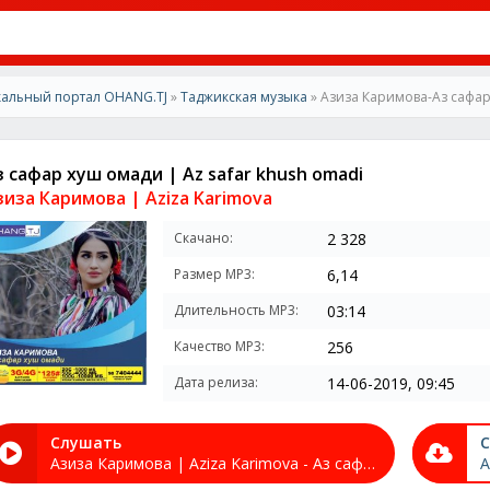
альный портал OHANG.TJ
»
Таджикская музыка
» Азиза Каримова-Аз сафар 
з сафар хуш омади | Az safar khush omadi
зиза Каримова | Aziza Karimova
Скачано:
2 328
Размер MP3:
6,14
Длительность MP3:
03:14
Качество MP3:
256
Дата релиза:
14-06-2019, 09:45
Слушать
С
Азиза Каримова | Aziza Karimova - Аз сафар хуш омади | Az safar khush omadi