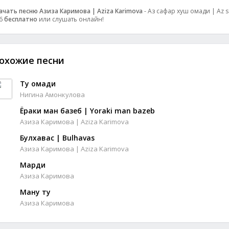
ачать песню Азиза Каримова | Aziza Karimova
- Аз сафар хуш омади | Az sa
6
бесплатно
или слушать онлайн!
охожие песни
Ту омади
Нигина Амонкулова
Ёраки ман базеб | Yoraki man bazeb
Азиза Каримова | Aziza Karimova
Булхавас | Bulhavas
Азиза Каримова | Aziza Karimova
Марди
Азиза Каримова
Ману ту
Азиза Каримова