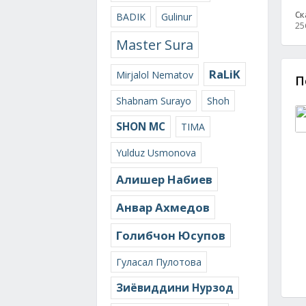
Ск
BADIK
Gulinur
25
Master Sura
RaLiK
Mirjalol Nematov
П
Shabnam Surayo
Shoh
SHON MC
TIMA
Yulduz Usmonova
Алишер Набиев
Анвар Ахмедов
Голибчон Юсупов
Гуласал Пулотова
Зиёвиддини Нурзод