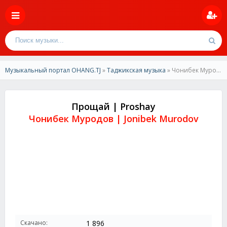
Музыкальный портал OHANG.TJ
»
Таджикская музыка
» Чонибек Муродов-Прощай | Jonibek Murodov-Proshay
Прощай | Proshay
Чонибек Муродов | Jonibek Murodov
Скачано:
1 896