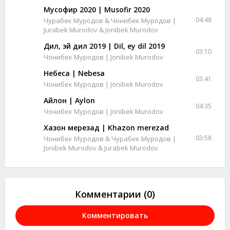
Мусофир 2020 | Musofir 2020
04:48
Чурабек Муродов & Чонибек Муродов |
Jurabek Murodov & Jonibek Murodov
Дил, эй дил 2019 | Dil, ey dil 2019
03:10
Чонибек Муродов | Jonibek Murodov
Небеса | Nebesa
03:41
Чонибек Муродов | Jonibek Murodov
Айлон | Aylon
04:35
Чонибек Муродов | Jonibek Murodov
Хазон мерезад | Khazon merezad
03:58
Чонибек Муродов & Чурабек Муродов |
Jonibek Murodov & Jurabek Murodov
Комментарии (0)
Комментировать